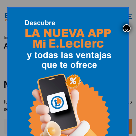
D.O.Valdeorras
Inicio
All Posts
Nothing Found
It seems we can't find what you're looking for. Perhaps
searching can help.