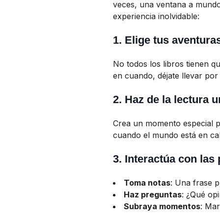
veces, una ventana a mundos
experiencia inolvidable:
1.
Elige tus aventuras
No todos los libros tienen q
en cuando, déjate llevar por
2.
Haz de la lectura u
Crea un momento especial pa
cuando el mundo está en cal
3.
Interactúa con las
Toma notas
: Una frase p
Haz preguntas
: ¿Qué op
Subraya momentos
: Mar