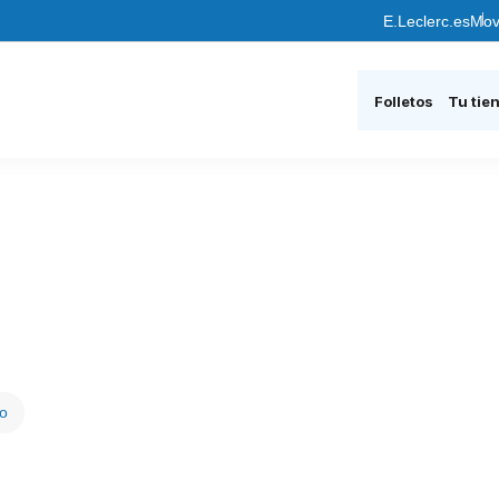
E.Leclerc.es
Mov
Folletos
Tu tie
ro