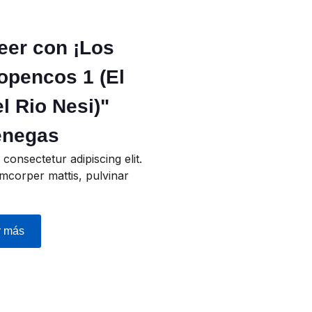
eer con ¡Los
opencos 1 (El
l Rio Nesi)"
enegas
consectetur adipiscing elit.
lamcorper mattis, pulvinar
r más