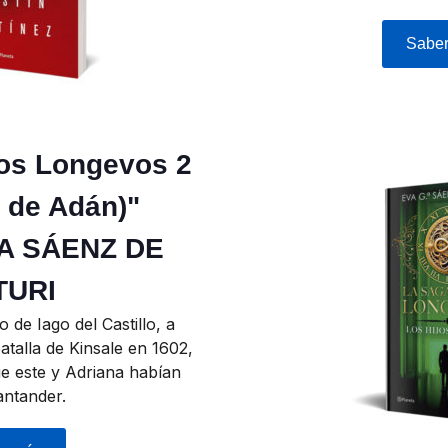
Sabe
los Longevos 2
s de Adán)"
A SÁENZ DE
TURI
o de Iago del Castillo, a
atalla de Kinsale en 1602,
que este y Adriana habían
antander.