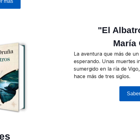
r más
"El Albat
María
La aventura que más de un 
esperando. Unas muertes in
sumergido en la ría de Vigo
hace más de tres siglos.
Sabe
les