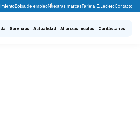
imiento
Bolsa de empleo
Nuestras marcas
Tarjeta E.Leclerc
Contacto
nda
Servicios
Actualidad
Alianzas locales
Contáctanos