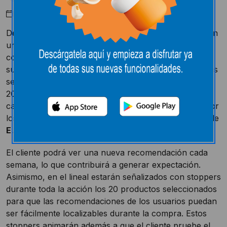
Marzo 8, 2017
Desde el día 27 de febrero las tiendas
E.Leclerc
inician
una campaña para impulsar entre sus clientes el
conocimiento de la nueva marca
ifa
, como parte de
sus
marcas propias
. Para ello, en los establecimientos
se mostrará cartelería de la campaña con un total de
20 recomendaciones diferentes de producto (de las
categorías
eliges
,
sabe
,
unnia
y
amigo
) realizadas por
los usuarios de redes sociales y seguidores a su vez de
E.Leclerc
en Facebook.
El cliente podrá ver una nueva recomendación cada
semana, lo que contribuirá a generar expectación.
Asimismo, en el lineal estarán señalizados con stoppers
durante toda la acción los 20 productos seleccionados
para que las recomendaciones de los usuarios puedan
ser fácilmente localizables durante la compra. Estos
stoppers animarán además a que el cliente pruebe el