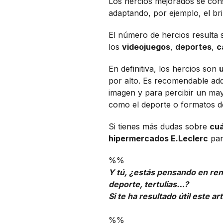
Los hercios mejorados se con
adaptando, por ejemplo, el bri
El número de hercios resulta
los
videojuegos
,
deportes
,
c
En definitiva, los hercios son
por alto. Es recomendable adq
imagen y para percibir un may
como el deporte o formatos d
Si tienes más dudas sobre
cuá
hipermercados E.Leclerc
par
%%
Y tú, ¿estás pensando en ren
deporte, tertulias…?
Si te ha resultado útil este a
%%