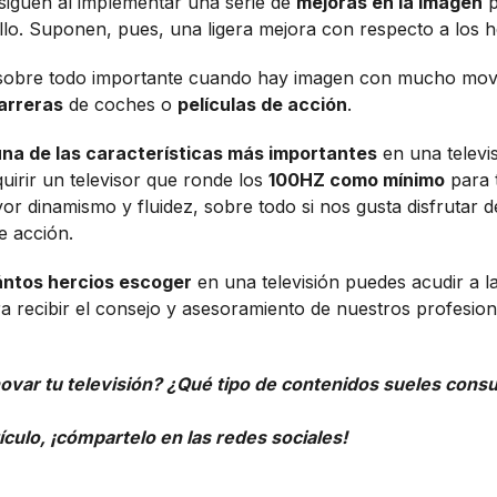
siguen al implementar una serie de
mejoras en la imagen
p
llo. Suponen, pues, una ligera mejora con respecto a los h
 sobre todo importante cuando hay imagen con mucho mov
arreras
de coches o
películas de acción
.
una de las características más importantes
en una televi
uirir un televisor que ronde los
100HZ como mínimo
para 
or dinamismo y fluidez, sobre todo si nos gusta disfrutar
e acción.
ntos hercios escoger
en una televisión puedes acudir a l
a recibir el consejo y asesoramiento de nuestros profesion
ovar tu televisión? ¿Qué tipo de contenidos sueles consu
rtículo, ¡cómpartelo en las redes sociales!