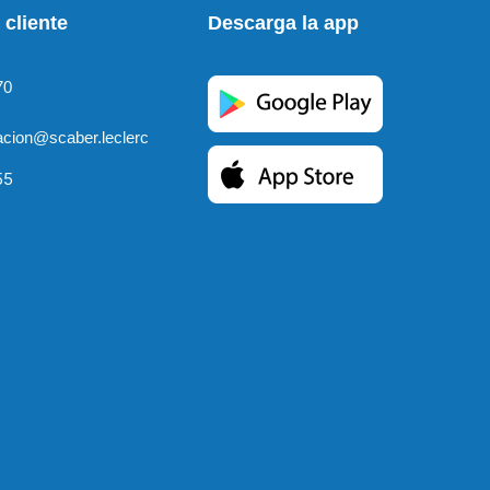
 cliente
Descarga la app
70
cion@scaber.leclerc
55