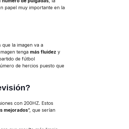
l
número de pulgadas
, la
un papel muy importante en la
 que la imagen va a
 imagen tenga
más fluidez
y
artido de fútbol
número de hercios puesto que
evisión?
siones con 200HZ. Estos
os mejorados
”, que serían