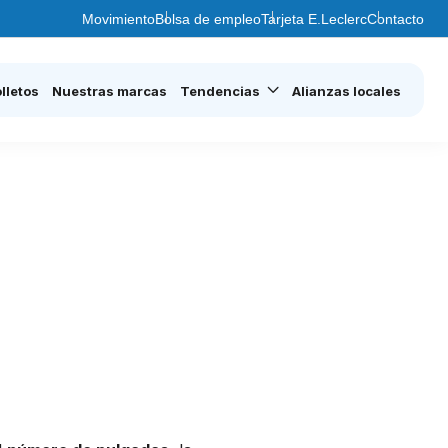
Movimiento
Bolsa de empleo
Tarjeta E.Leclerc
Contacto
lletos
Nuestras marcas
Tendencias
Alianzas locales