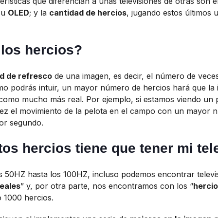
terísticas que diferencian a unas televisiones de otras son e
u
OLED
; y la
cantidad de hercios
, jugando estos últimos 
los hercios?
d de refresco
de una imagen, es decir, el número de veces
mo podrás intuir, un mayor número de hercios hará que la
como mucho más real. Por ejemplo, si estamos viendo un p
ez el movimiento de la pelota en el campo con un mayor 
or segundo.
os hercios tiene que tener mi tel
s 50HZ hasta los 100HZ, incluso podemos encontrar televi
reales
” y, por otra parte, nos encontramos con los “
herci
 1000 hercios.