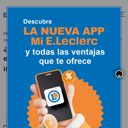
¿Qué
Inicio
Tendencias
Los consejos del experto
significa que mi electrodoméstico tenga un motor inverter?
¿Qué significa que mi
electrodoméstico tenga un motor
inverter?
Los consejos del experto
Marzo 13, 2018