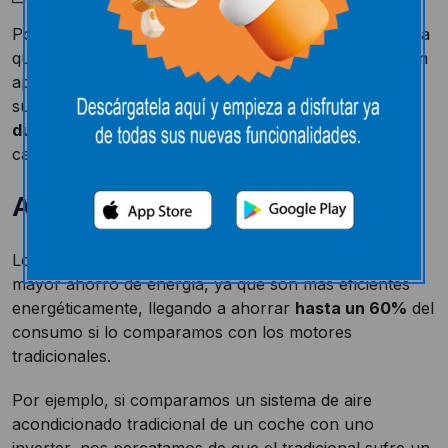
Podríamos definir la
tecnología inverter
como aquella
que regula el voltaje, la corriente y la frecuencia de un
aparato. El funcionamiento de los sistemas inverter
supone un
gran ahorro energético
y una mayor
durabilidad
de nuestro electrodoméstico,
características que detallamos a continuación.
Ahorro energético
Los electrodomésticos con motor inverter logran un
mayor ahorro de energía, ya que son más eficientes
energéticamente, llegando a ahorrar
hasta un 60%
del
consumo si lo comparamos con los motores
tradicionales.
Por ejemplo, si comparamos un sistema de aire
acondicionado tradicional de un coche con uno