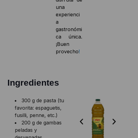
una
experienci
a
gastronómi
ca única.
¡Buen
provecho
!
Ingredientes
300 g de pasta (tu
favorita: espaguetis,
fusilli, penne, etc.)
200 g de gambas
peladas y
desvenadas