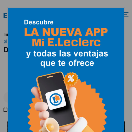
Día mundial del
Inicio
Tendencias
Alimentación
pistacho
Día mundial del pistacho
Alimentación
Días especiales
Recetas
Febrero 26, 2025