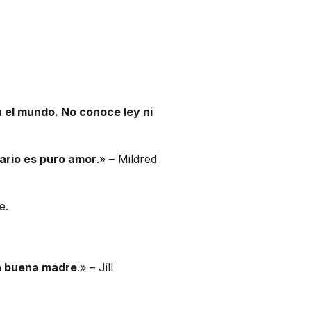
 el mundo. No conoce ley ni
lario es puro amor
.» – Mildred
e.
na buena madre
.» – Jill