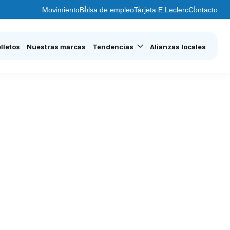
Movimiento
Bolsa de empleo
Tarjeta E.Leclerc
Contacto
lletos
Nuestras marcas
Tendencias
Alianzas locales