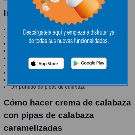
Ingredientes:
1 calabaza potimarrón
2 cebollas pequeñas
3 patatas
3 cucharaditas de aceite de oliva
20 cl de nata montada
50 g de pipas de calabaza
2 cucharadas de azúcar moreno
Una nuez de mantequilla
Un puñado de pipas de calabaza
Cómo hacer crema de calabaza
con pipas de calabaza
caramelizadas