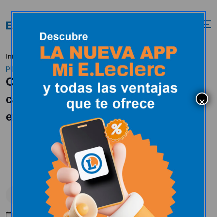
Crema de Calabaza con
Inicio
Tendencias
Recetas
pipas de calabaza caramelizadas, ¡te encantará!
Crema de Calabaza con pipas de
calabaza caramelizadas, ¡te
encantará!
Recetas
Septiembre 19, 2018