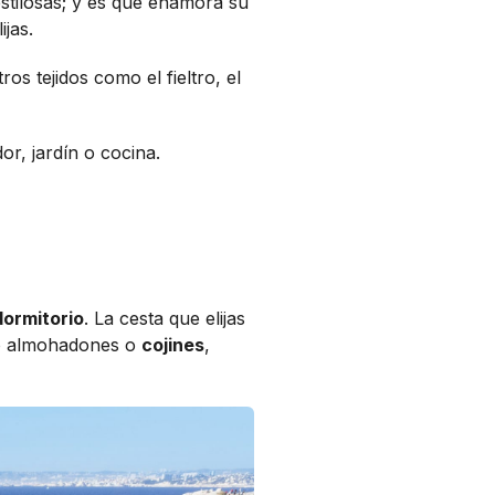
stilosas; y es que enamora su
ijas.
os tejidos como el fieltro, el
or, jardín o cocina.
dormitorio
. La cesta que elijas
o almohadones o
cojines
,