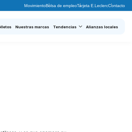
Movimiento
Bolsa de empleo
Tarjeta E.Leclerc
Contacto
lletos
Nuestras marcas
Tendencias
Alianzas locales