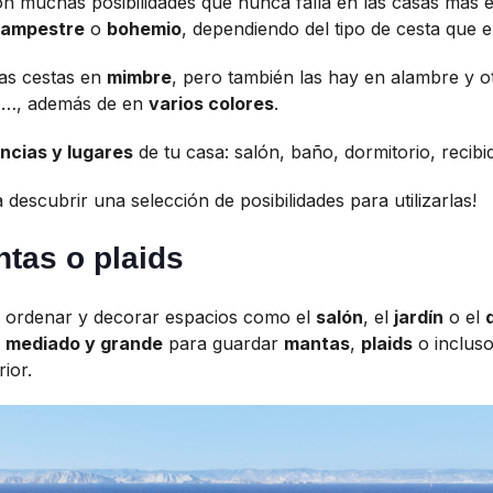
 muchas posibilidades que nunca falla en las casas más e
campestre
o
bohemio
, dependiendo del tipo de cesta que el
as cestas en
mimbre
, pero también las hay en alambre y otr
rto…, además de en
varios colores
.
ncias y lugares
de tu casa: salón, baño, dormitorio, recibid
 descubrir una selección de posibilidades para utilizarlas!
tas o plaids
a ordenar y decorar espacios como el
salón
, el
jardín
o el
e
mediado y grande
para guardar
mantas
,
plaids
o inclus
ior.