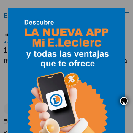
10 ideas sencillas
Inicio
Tendencias
Alimentación
para consumir más frutas y verduras en tu día a día
10 ideas sencillas para consumir
más frutas y verduras en tu día a día
Alimentación
Enero 15, 2019
Para llevar una dieta saludable ya conocemos que los