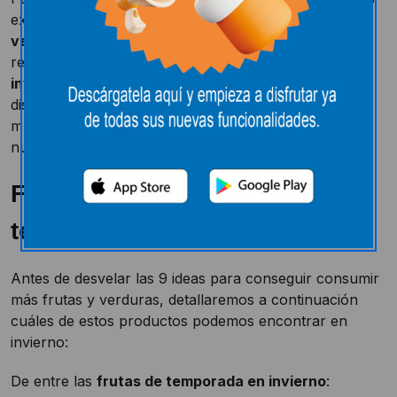
expertos recomiendan tomar
5 raciones de frutas y
verduras
repartidas a lo largo del día. Esta
recomendación también es sencilla de aplicar en
invierno
, ya que en esta época del año podemos
disfrutar de una gran variedad de frutas y verduras
muy sabrosas y con numerosas propiedades para
nuestro organismo.
Frutas y verduras de
temporada en invierno
Antes de desvelar las 9 ideas para conseguir consumir
más frutas y verduras, detallaremos a continuación
cuáles de estos productos podemos encontrar en
invierno:
De entre las
frutas de temporada en invierno
: