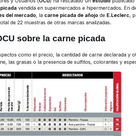
res y Usuarios (
OCU
) ha rescatado un
estudio
publicado 
 picada
vendida en supermercados e hipermercados. En dic
es del mercado
, la
carne picada de añojo
de
E.Leclerc
, 
total de 22 muestras de otras marcas analizadas.
 OCU sobre la carne picada
spectos como el precio, la cantidad de carne declarada y o
rne, las grasas o la presencia de sulfitos, colorantes y espe