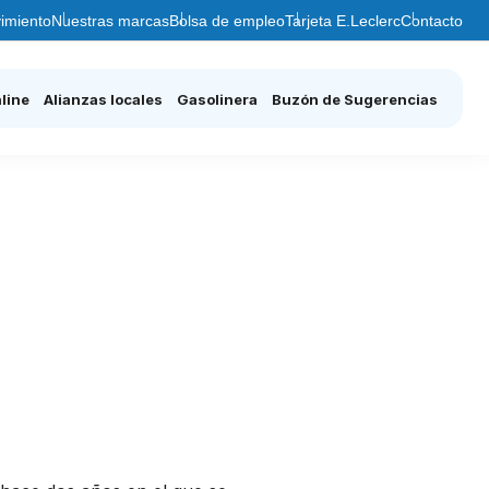
imiento
Nuestras marcas
Bolsa de empleo
Tarjeta E.Leclerc
Contacto
line
Alianzas locales
Gasolinera
Buzón de Sugerencias