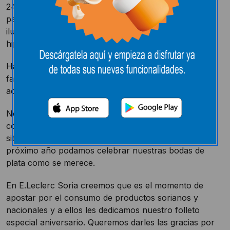
24 años, 288 meses, 8760 días, 210240 horas…
parece que fue ayer cuando un grupo de jóvenes
ilusionados abríamos la puerta de nuestro
hipermercado.
Han sido 24 años compartiendo la vida de miles de
familias de Soria, y de todo el mundo, que nos han
acompañado en nuestra andadura.
Nos hubiera gustado poder celebrarlo a lo grande,
como hemos hecho siempre, pero este año, la actual
situación sanitaria nos lo impide. Esperemos que el
próximo año podamos celebrar nuestras bodas de
plata como se merece.
En E.Leclerc Soria creemos que es el momento de
apostar por el consumo de productos sorianos y
nacionales y a ellos les dedicamos nuestro folleto
especial aniversario. Queremos darles las gracias por