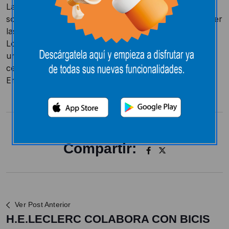
La ganadora del magnifico Citroën Elysee, que
sorteamos el pasado día 27 de octubre, pasó a recoger
las llaves de su flamante coche.
Los centros E.Leclerc han sorteado entre sus clientes
un coche en cada Hiper, hasta un total del 18, para
celebrar el aniversario del Grupo E.Leclerc España.
Enhorabuena! Que lo disfrutes!
Compartir:
Ver Post Anterior
H.E.LECLERC COLABORA CON BICIS