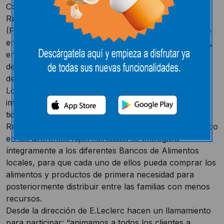
Como cada año, E.Leclerc participa en La Gran
Recogida de Alimentos, organizada por la FESBAL
(Federación Española de Bancos de Alimentos), y que
en esta ocasión y al igual que en los dos últimos años,
en los establecimientos de Castilla y León se
desarrollará mediante una recaudación económica,
desde el 25 de noviembre hasta el 6 de diciembre.
Los clientes podrán colaborar indicando en caja el
importe con el que desean donar, mostrándose en el
ticket de caja de compra como “Donación Gran
Recogida de Alimentos 2022”. Todo el dinero recaudado
en los diferentes hipermercados se entregará
íntegramente a los diferentes Bancos de Alimentos
locales, para que cada uno de ellos pueda comprar los
alimentos y productos de primera necesidad para
posteriormente distribuir entre las familias con menos
recursos.
Desde la dirección de E.Leclerc hacen un llamamiento
para participar: “animamos a todos los clientes a