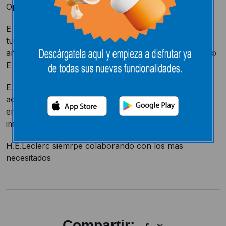
Operación Bocata el día 13/04/13
El pasado dia 13 de abril, en la Plaza de Herradores,
tuvo lugar la tradicional Operacion Bocata que cada
año organiza Manos Unidas y en la que Hipermercado
E.Leclerc viene colaborando con alimentos y bebidas.
El dinero recaudado se destinara a financiar diversas
actuaciones de ambito local en Maharastra- India,
entre ellas un proyecto de dialogo entre castas, por
importe de 6000 euros
H.E.Leclerc siemrpe colaborando con los mas
necesitados
Compartir: