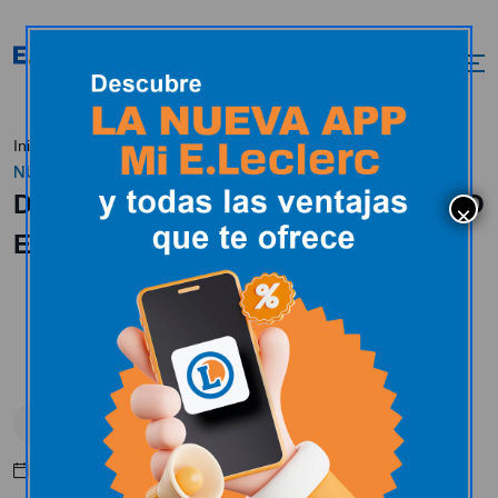
DESCUBRE
Inicio
Actualidad
En estos momentos
NUESTRO MERCADILLO EN E.LECLERC SORIA.
DESCUBRE NUESTRO MERCADILLO
EN E.LECLERC SORIA.
En estos momentos
Febrero 11, 2025