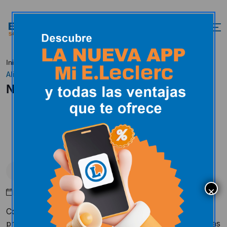
Nuestras
Inicio
Actualidad
E.Leclerc en los medios
Alianzas Locales
Nuestras Alianzas Locales
E.Leclerc en los medios
Octubre 31, 2017
Consumir
productos locales
crea riqueza en la
provincia a la vez que genera puestos de empleo. Estas