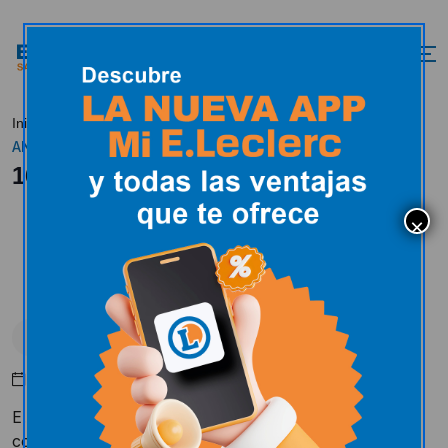
16º
Inicio
Actualidad
E.Leclerc en los medios
ANIVERSARIO
16º ANIVERSARIO
E.Leclerc en los medios
Julio 5, 2017
E.Leclerc cumple 16 años en Salamanca y lo celebra
con multitud de actividades, tanto para niños como