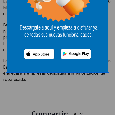
La ONG Madre Coraje recogió la semana pasada 5.000
kilos de prendas de ropa con su campaña La historia
de mi camiseta en el hipermercado E.Leclerc.
Bajo el lema “La historia de mi camiseta puede ser la
historia de muchas de tus
prendas”, Madre Coraje recogió ropa para diferentes
fines. La nueva y con etiqueta, la mandará a
comunidades empobrecidas de Perú.
La ropa usada la llevará a sus mercadillos solidarios en
España, la cederá a instituciones sociales o la
entregará a empresas dedicadas a la valorización de
ropa usada.
Compartir: