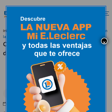
Inicio
Actualidad
Uncategorized
Catas y premios en
la feria de vinos denomina
Catas y premios en la feria de vinos
denomina
Uncategorized
Mayo 10, 2016