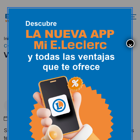
VISITA CEIP LA
Inicio
Actualidad
Uncategorized
CHARCA
VISITA CEIP LA CHARCA
Uncategorized
Abril 19, 2017
Siguiendo con nuestras jornadas de visitas, hoy hemos
tenido el placer de contar con los alumnos de 1º, 2º y