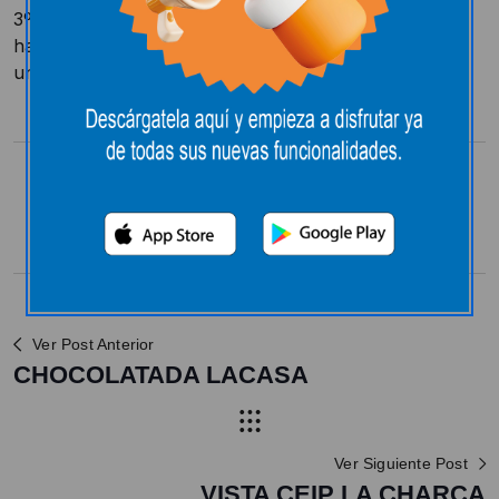
3º de infantil del CEIP LA CHARCA. A pesar de que
había algunos muy chiquititos, han aguantado como
unos campeones la visita y se lo han pasado genial.
Compartir:
Ver Post Anterior
CHOCOLATADA LACASA
Ver Siguiente Post
VISTA CEIP LA CHARCA