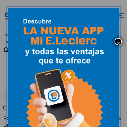
Ganador carro
Inicio
Actualidad
Uncategorized
Leclerc
Ganador carro Leclerc
Uncategorized
Abril 19, 2017
Rodrigo León Alonso, el afortunado ganador del carro
Leclerc