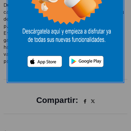
Durante el mes de octubre, Leclerc realizó una
campaña Aniversario en la que se premiaba con vales
de compra de 10, 30 ó 50 euros. Asimismo, se
publicitaba un carro de compra de 500 euros.
En Hipermercado E.Leclerc Miranda, el afortundo
ganador del carro de compra valorado en 500 euros
ha sido Rodrigo León Alonso al que se le entregó un
vale de ingreso en su tarjeta E.Leclerc de 500 euros
para que lo gaste en sus próximas compras.
Compartir: