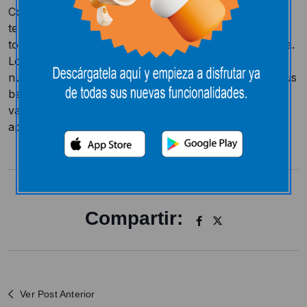
Con esta iniciativa queremos que todas las madres
tengan un lugar cómodo y tranquilo donde dar las
tomas a sus bebés, cambiarles o calentarles la comida.
Lo que se pretende es aumentar la comodidad de
nuestros clientes y hacerles más fácil el cuidado de sus
bebés. Ya que desde E.Leclerc León aplaudimos y
valoramos todo el trabajo que llevan a cabo y
apostamos porque los niños son el futuro.
Compartir:
Ver Post Anterior