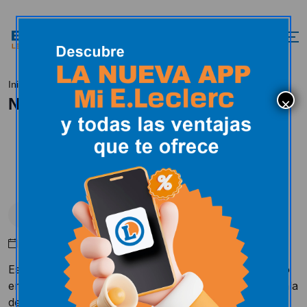
Nueva Sala de Lactancia
Inicio
Novedades
Nueva Sala de Lactancia
Novedades
Mayo 10, 2016
Este sábado 22 de Agosto del 2015 hemos inaugurado
en las inmediaciones de nuestro hipermercado una sala
de lactancia al servicio de todo aquel que lo desee.