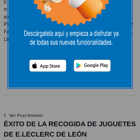
El centro comercial E Leclerc celebró un desfile de
modelos en sus instalaciones, con la participación de
algunos de los más firmes valores del Centro de
Personalización de Imagen (CPI), como Jenifer López
Ferreiro, Linda de Castilla y León y Karina Simeonova,
Linda de Castilla-La Mancha
Compartir:
Ver Post Anterior
ÉXITO DE LA RECOGIDA DE JUGUETES
DE E.LECLERC DE LEÓN