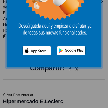
Pedro Antonio Caballero ha sido el ganador del sorteo
de Aniversario
El pasado lunes 19 de noviembre, el señor Pedro
Antonio Caballero, pudo recoger en nuestro
Hipermercado la cesta, valorada en 500€, que
sorteamos con motivo de nuestro Aniversario.
¡ENHORABUENA!
Compartir:
Ver Post Anterior
Hipermercado E.Leclerc