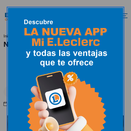
Novela histórica
Inicio
Dias especiales
Novela histórica
Dias especiales
Feria del libro
Abril 15, 2025