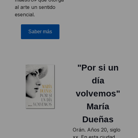
al arte un sentido
esencial.
Saber más
"Por si un
día
volvemos"
María
Dueñas
Orán. Años 20, siglo
xx. En esta ciudad