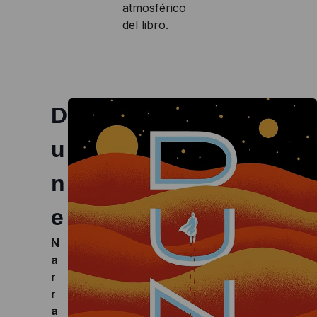
atmosférico
del libro.
D
u
n
e
N
a
r
r
a