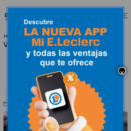
Inicio
Actualidad
Hogar
Vajillas
Vajillas
Hogar
Febrero 6, 2024